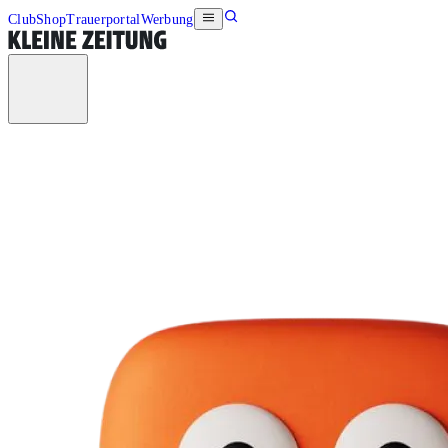
Club
Shop
Trauerportal
Werbung