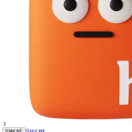
MENÜ
SUCHE