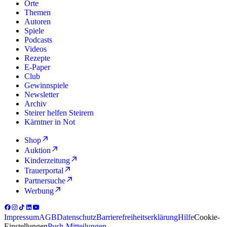
Orte
Themen
Autoren
Spiele
Podcasts
Videos
Rezepte
E-Paper
Club
Gewinnspiele
Newsletter
Archiv
Steirer helfen Steirern
Kärntner in Not
Shop
Auktion
Kinderzeitung
Trauerportal
Partnersuche
Werbung
Impressum
AGB
Datenschutz
Barrierefreiheitserklärung
Hilfe
Cookie-
Einstellungen
Push-Mitteilungen