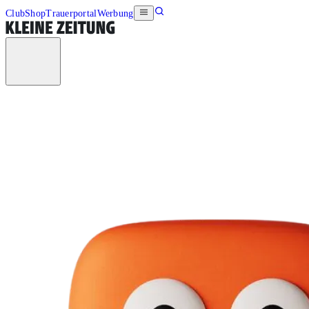
Club
Shop
Trauerportal
Werbung