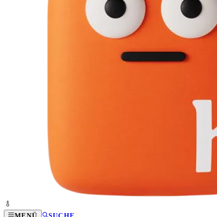
MENÜ
SUCHE