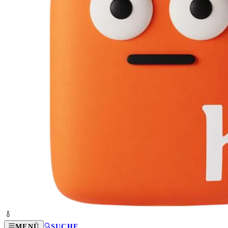
MENÜ
SUCHE