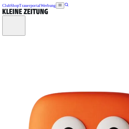
Club
Shop
Trauerportal
Werbung