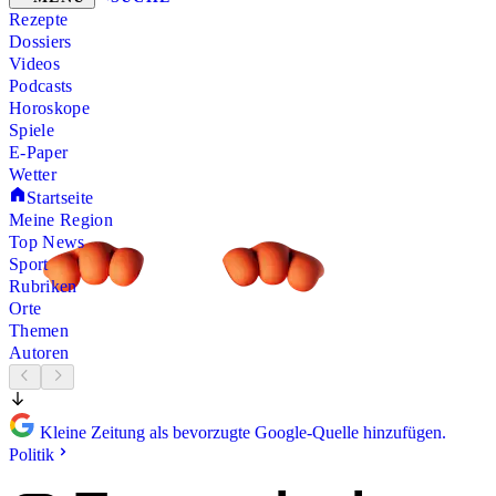
Rezepte
Dossiers
Videos
Podcasts
Horoskope
Spiele
E-Paper
Wetter
Startseite
Meine Region
Top News
Sport
Rubriken
Orte
Themen
Autoren
Kleine Zeitung als bevorzugte Google-Quelle hinzufügen.
Politik