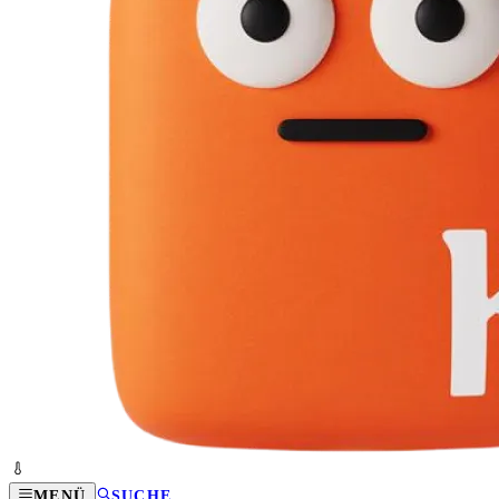
MENÜ
SUCHE