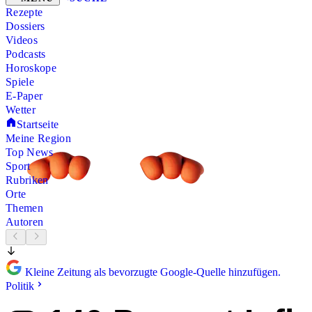
Rezepte
Dossiers
Videos
Podcasts
Horoskope
Spiele
E-Paper
Wetter
Startseite
Meine Region
Top News
Sport
Rubriken
Orte
Themen
Autoren
Kleine Zeitung als bevorzugte Google-Quelle hinzufügen.
Politik