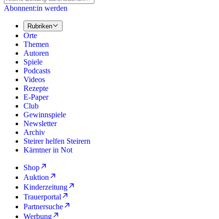
Abonnent:in werden
Rubriken
Orte
Themen
Autoren
Spiele
Podcasts
Videos
Rezepte
E-Paper
Club
Gewinnspiele
Newsletter
Archiv
Steirer helfen Steirern
Kärntner in Not
Shop
Auktion
Kinderzeitung
Trauerportal
Partnersuche
Werbung