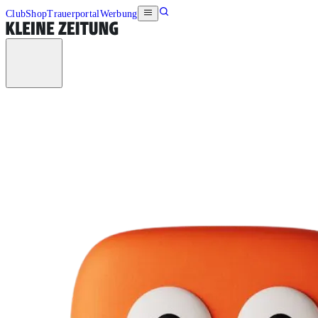
Club
Shop
Trauerportal
Werbung