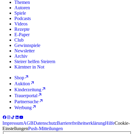
Themen
Autoren
Spiele
Podcasts
Videos
Rezepte
E-Paper
Club
Gewinnspiele
Newsletter
Archiv
Steirer helfen Steirern
Kärntner in Not
Shop
Auktion
Kinderzeitung
Trauerportal
Partnersuche
Werbung
Impressum
AGB
Datenschutz
Barrierefreiheitserklärung
Hilfe
Cookie-
Einstellungen
Push-Mitteilungen