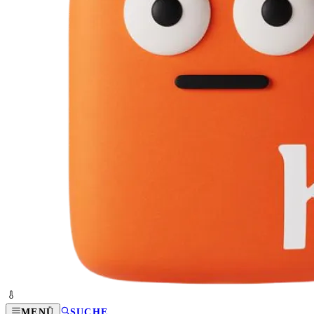
MENÜ
SUCHE