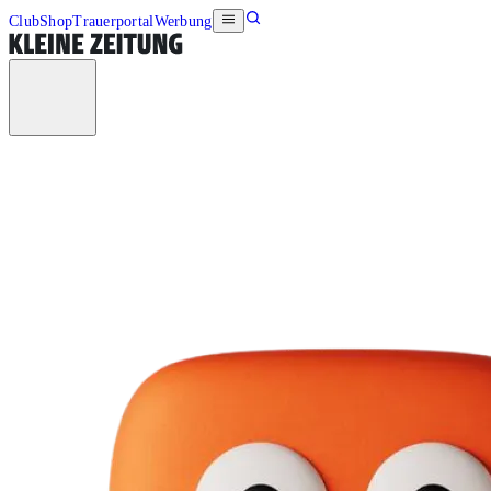
Club
Shop
Trauerportal
Werbung