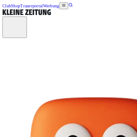
Club
Shop
Trauerportal
Werbung