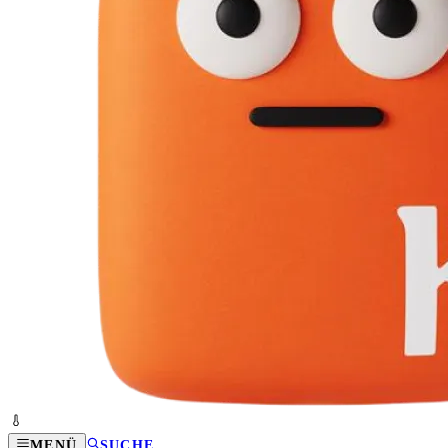
MENÜ
SUCHE