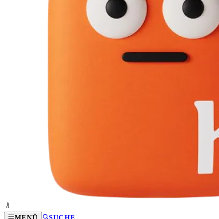
MENÜ
SUCHE