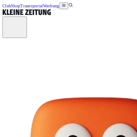
Club
Shop
Trauerportal
Werbung