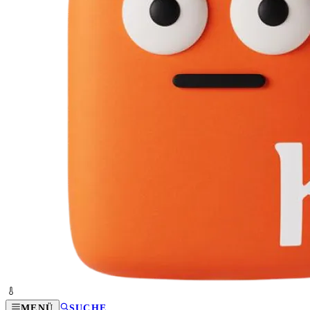
MENÜ
SUCHE