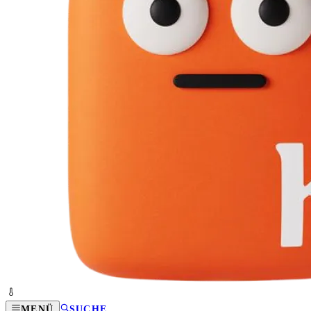
MENÜ
SUCHE