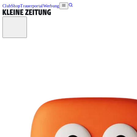
Club
Shop
Trauerportal
Werbung