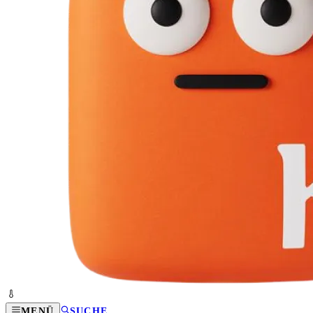
MENÜ
SUCHE