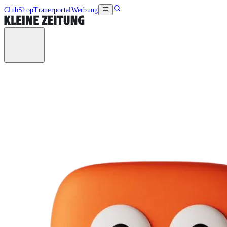
Club
Shop
Trauerportal
Werbung