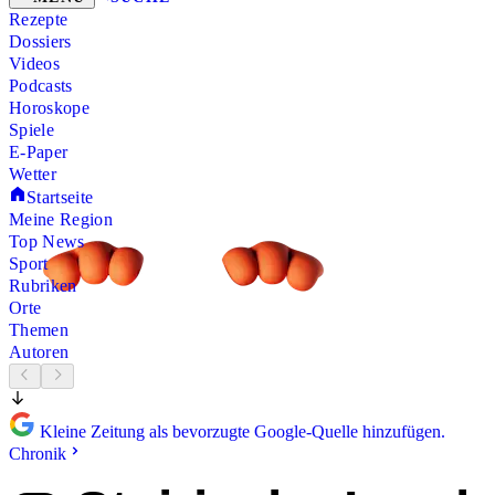
Rezepte
Dossiers
Videos
Podcasts
Horoskope
Spiele
E-Paper
Wetter
Startseite
Meine Region
Top News
Sport
Rubriken
Orte
Themen
Autoren
Kleine Zeitung als bevorzugte Google-Quelle hinzufügen.
Chronik