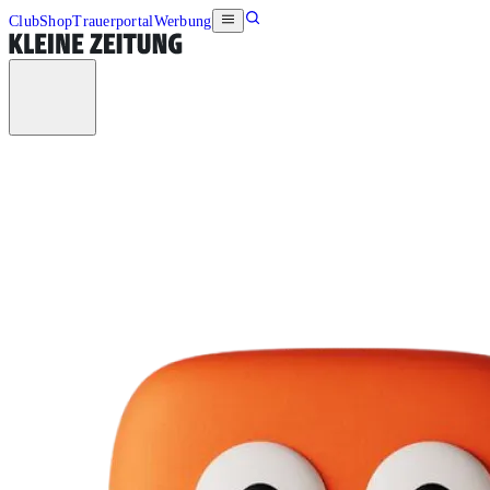
Club
Shop
Trauerportal
Werbung