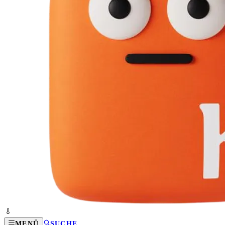
MENÜ
SUCHE