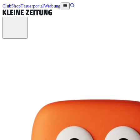
Club
Shop
Trauerportal
Werbung