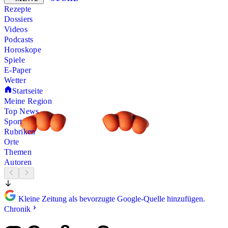
Rezepte
Dossiers
Videos
Podcasts
Horoskope
Spiele
E-Paper
Wetter
Startseite
Meine Region
Top News
Sport
Rubriken
Orte
Themen
Autoren
Kleine Zeitung als bevorzugte Google-Quelle hinzufügen.
Chronik