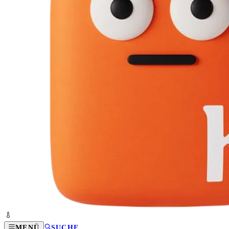
MENÜ
SUCHE